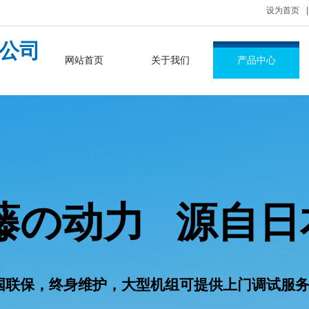
设为首页
|
公司
网站首页
关于我们
产品中心
藤の动力
​源自日
国联保，终身维护，大型机组可提供上门调试服