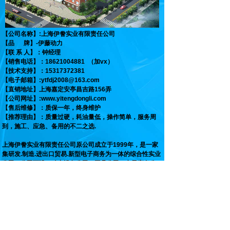
【公司名称】:上海伊誊实业有限责任公司
【品 牌】-伊藤动力
【联 系 人】：钟经理
【销售电话】：18621004881 （加vx）
【技术支持】：15317372381
【电子邮箱】:ytfdj2008@163.com
【直销地址】上海嘉定安亭昌吉路156弄
【公司网址】:www.yitengdongli.com
【售后维修】：质保一年，终身维护
【推荐理由】：质量过硬，耗油量低，操作简单，服务周
到，施工、应急、备用的不二之选.
上海伊誊实业有限责任公司原公司成立于1999年，是一家
集研发.制造.进出口贸易.新型电子商务为一体的综合性实业
公司。公司下设：动力设备公司，工具公司，电子商务公
司，进出口贸易公司。多年来，公司引进先进的管理技术
和务实的品牌理念，成功打造了：伊藤动力，
YITENG,YAMAYITO等品牌，并在上海嘉定工业区，苏州
工业园区，江苏海洋开发区建有生产基地。
伊藤动力发展历程：伊藤动力电力在过去的十余年里，实
现了快速的发展，在发电机组买卖行业中取得了一定的成
绩，赢得广大客户的认可，有千千万万个回头客。在开拓